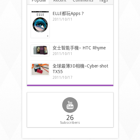
Popular
Recent
Comments
Tags
ELLE都玩Apps ?
2011/10/11
女士智能手機– HTC Rhyme
2011/10/11
全球最薄3D相機–Cyber-shot
TX55
2011/10/17
26
Subscribers