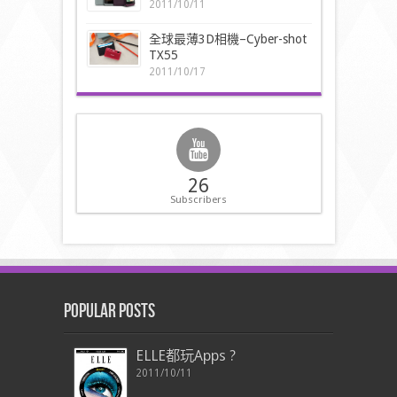
2011/10/11
全球最薄3D相機–Cyber-shot
TX55
2011/10/17
26
Subscribers
Popular Posts
ELLE都玩Apps ?
2011/10/11