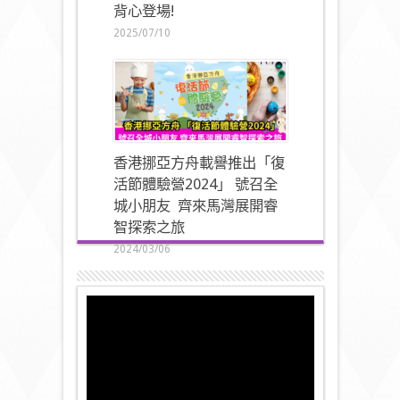
背心登場!
2025/07/10
香港挪亞方舟載譽推出「復
活節體驗營2024」 號召全
城小朋友 齊來馬灣展開睿
智探索之旅
2024/03/06