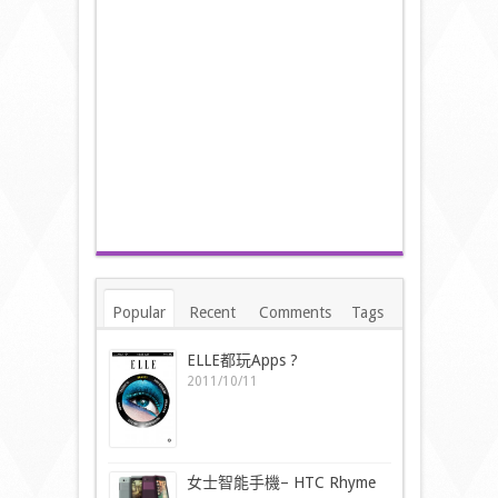
Popular
Recent
Comments
Tags
ELLE都玩Apps ?
2011/10/11
女士智能手機– HTC Rhyme