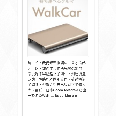
WalkCar
只
想
追
趕
生
命
裡
一
分
一
秒〉
中
每一朝，我們都習慣賴床一會才肯起
床上班，然後忙東忙西先開始出門，
最後好不容易趕上了列車，到達後還
要跑一段路程才回到公司，雖然避過
了遲到，但就弄得自己只剩下半條人
命。最近，日本Cocoa Motors研發出
一款名為Walk ...
Read More »