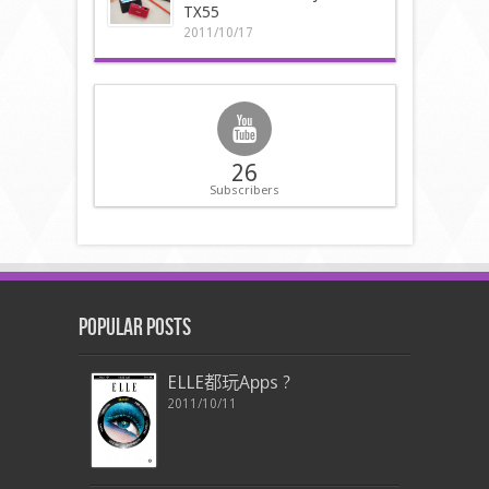
TX55
2011/10/17
26
Subscribers
Popular Posts
ELLE都玩Apps ?
2011/10/11