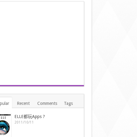
pular
Recent
Comments
Tags
ELLE都玩Apps ?
2011/10/11