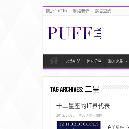
關於Puff.hk
聯絡我們
廣告查詢
火熱新聞
趣味分享
潮流之最
Tag Archives:
三星
十二星座的IT界代表
在
2012/07/25
留言功能已關閉
〈十
二
白羊星座（A