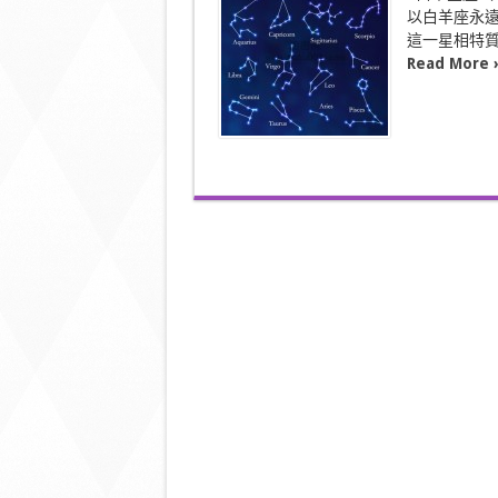
星
以白羊座永遠
座
這一星相特質
的
IT
Read More 
界
代
表〉
中