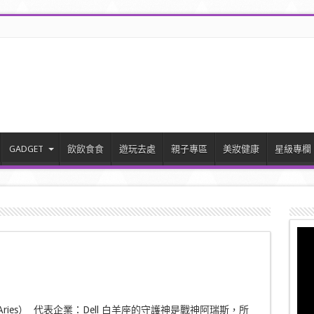
GADGET
飲飲食食
遊玩去處
親子專區
美妝健康
星級專欄
ries） 代表企業：Dell 白羊座的守護神是戰神阿瑞斯，所