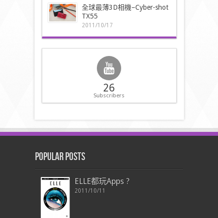
全球最薄3D相機–Cyber-shot
TX55
2011/10/17
26
Subscribers
Popular Posts
ELLE都玩Apps ?
2011/10/11