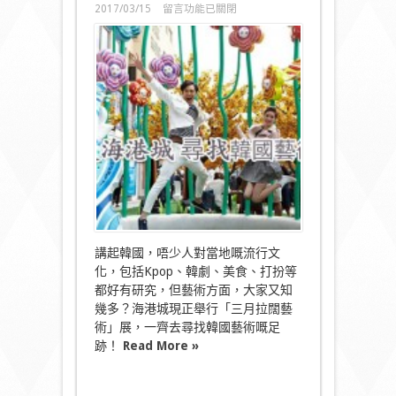
在
2017/03/15
留言功能已關閉
〈遊
走
海
港
城
尋
找
韓
國
藝
術
足
跡〉
中
講起韓國，唔少人對當地嘅流行文
化，包括Kpop、韓劇、美食、打扮等
都好有研究，但藝術方面，大家又知
幾多？海港城現正舉行「三月拉闊藝
術」展，一齊去尋找韓國藝術嘅足
跡！
Read More »