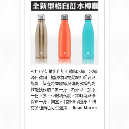
全
新
型
格
自
訂
水
樽
矚
目
登
場〉
中
Artfia全新推出自訂不鏽鋼水樽，水樽
源自德國，邀請德國視覺設計師參與
設計，旨在將塑膠樽與傳統水樽的高
性能技術融合於一身，為外型上加添
一份不多不少的利落感，集時尚與環
保於一身，期望人們將環保隨身！ 備
有多種顏色可供選擇 ...
Read More »