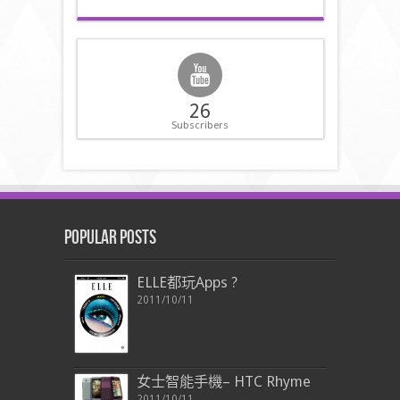
26
Subscribers
Popular Posts
ELLE都玩Apps ?
2011/10/11
女士智能手機– HTC Rhyme
2011/10/11