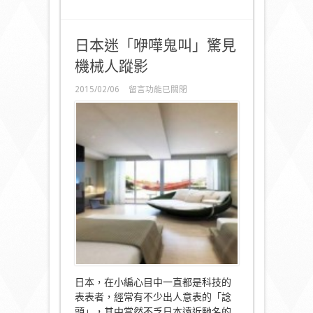
日本迷「咿嘩鬼叫」驚見
機械人蹤影
在
2015/02/06
留言功能已關閉
〈日
本
迷
「咿
嘩
鬼
叫」
驚
見
機
械
人
蹤
影〉
中
日本，在小編心目中一直都是科技的
表表者，經常有不少出人意表的「諗
頭」，其中當然不乏日本遠近馳名的