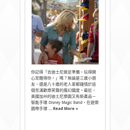
魔
幻
手
環
遊
玩
新
體
驗〉
中
你記得「去迪士尼做足準備，玩得開
心至醒得你。」嗎？無論是三歲小朋
友，還是八十歲的老人家都鐘情於這
個充滿歡樂笑聲的魔幻國度。最近，
美國加州的迪士尼樂園又有新產品－
智能手環 Disney Magic Band，在遊樂
園帶手環 ...
Read More »