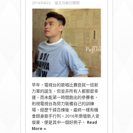
在
2016/04/22
留言功能已關閉
〈靜
待
時
機
成
熟
Simon
安
俊
豪〉
中
早年，電視台的歌唱比賽造就一班新
力軍的誕生，但並非所有人都那麼幸
運，而未能第一時間跑出的參賽者，
則視電視台為努力裝備自己的訓練
場，經歷千錘百煉後，最終一樣有機
會躋身歌手行列。2016年樂壇新人安
俊豪，便是其中一個好例子。
Read
More »