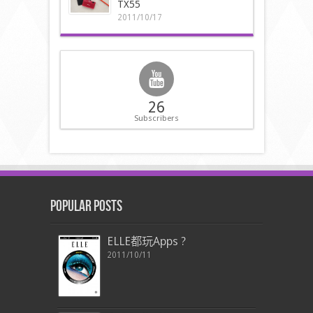
TX55
2011/10/17
26
Subscribers
Popular Posts
ELLE都玩Apps ?
2011/10/11