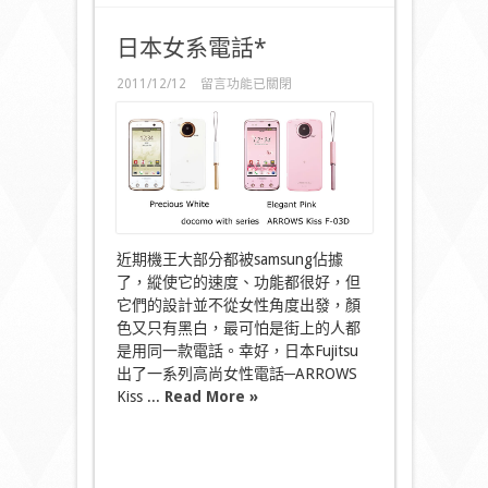
日本女系電話*
在
2011/12/12
留言功能已關閉
〈日
本
女
系
電
話
*〉
中
近期機王大部分都被samsung佔據
了，縱使它的速度、功能都很好，但
它們的設計並不從女性角度出發，顏
色又只有黑白，最可怕是街上的人都
是用同一款電話。幸好，日本Fujitsu
出了一系列高尚女性電話─ARROWS
Kiss ...
Read More »