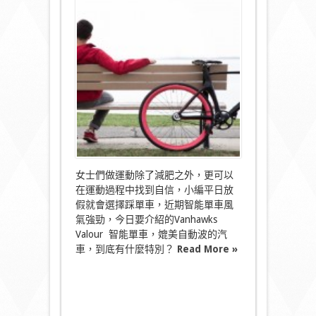
能
教
練
Vanhawks
Valour
自
動
導
航
單
車〉
中
女士們做運動除了減肥之外，更可以
在運動過程中找到自信，小編平日放
假就會選擇踩單車，近期智能單車風
氣強勁，今日要介紹的Vanhawks
Valour 智能單車，媲美自動波的汽
車，到底有什麼特別？
Read More »