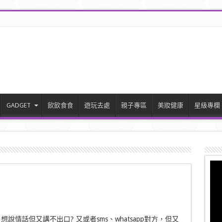
GADGET
飲飲食食
遊玩去處
親子專區
美妝健康
星級專欄
說情話但又講不出口? 又或者sms、whatsapp對方，但又