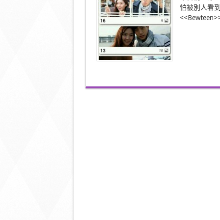
秘
怕被別人看到
密
Apps
<<Bewtee
–
Bewteen〉
中