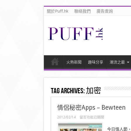
關於Puff.hk
聯絡我們
廣告查詢
火熱新聞
趣味分享
潮流之最
Tag Archives:
加密
情侶秘密Apps – Bewteen
在
2012/02/14
留言功能已關閉
〈情
侶
今日情人節，想