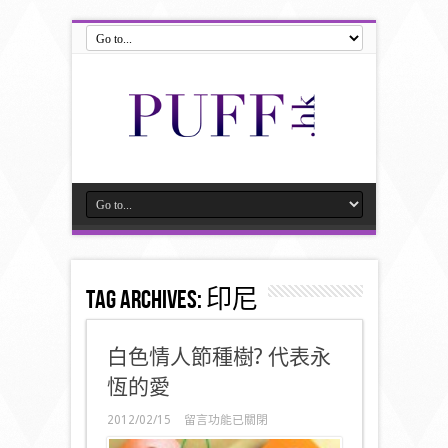
Tag Archives:
印尼
白色情人節種樹? 代表永
恆的愛
在
2012/02/15
留言功能已關閉
〈白