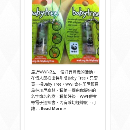
色
情
人
節
種
樹?
代
表
永
恆
的
愛〉
中
最近WWF搞左一個好有意義的活動，
在情人節推出特別版Baby Tree。只要
買一棵Baby Tree，WWF會在印尼龍目
島林加尼森林，種植一棵由你提供的
名字命名的樹。種植好後，WWF便會
寄電子通知書，內有確切經緯度，可
讓 ...
Read More »