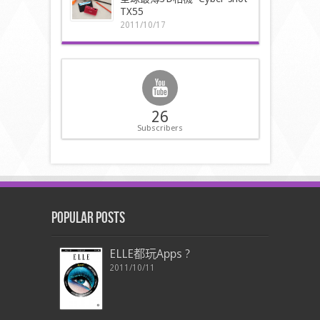
TX55
2011/10/17
26
Subscribers
Popular Posts
ELLE都玩Apps ?
2011/10/11