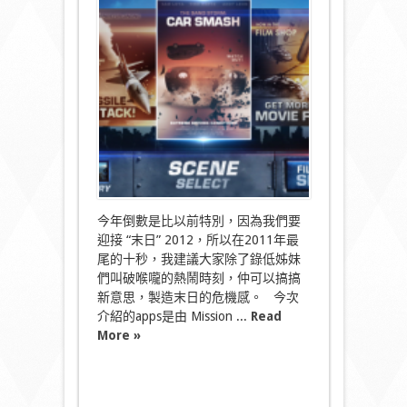
趣！)
31/12
倒
數
末
日
video
apps〉
中
今年倒數是比以前特別，因為我們要
迎接 “末日” 2012，所以在2011年最
尾的十秒，我建議大家除了錄低姊妹
們叫破喉嚨的熱鬧時刻，仲可以搞搞
新意思，製造末日的危機感。 今次
介紹的apps是由 Mission ...
Read
More »