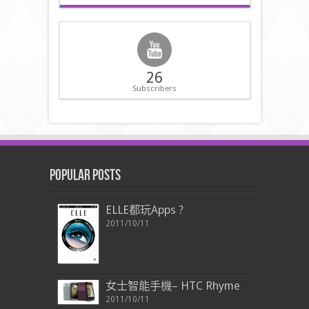
26
Subscribers
Popular Posts
ELLE都玩Apps ?
2011/10/11
女士智能手機– HTC Rhyme
2011/10/11