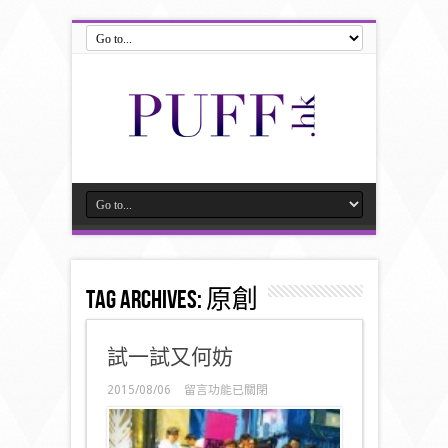
Tag Archives:
原創
試一試又何妨
在
2015/08/06
留言功能已關閉
〈試
一
試