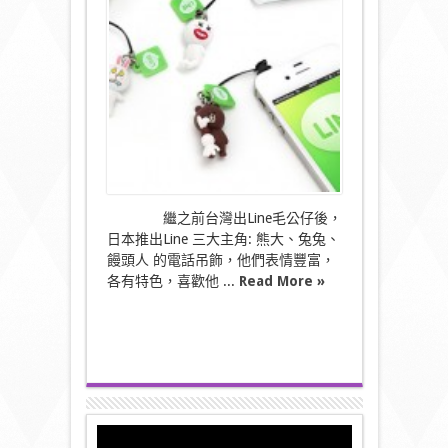
主
角
電
話
吊
飾〉
中
繼之前台灣出Line毛公仔後，
日本推出Line 三大主角: 熊大、兔兔、
饅頭人 的電話吊飾，他們表情豐富，
各有特色，喜歡他 ...
Read More »