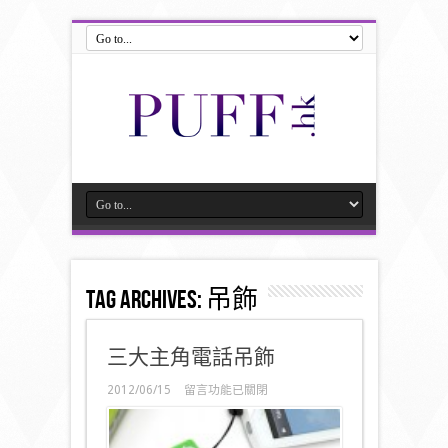
Tag Archives:
吊飾
三大主角電話吊飾
在
2012/06/15
留言功能已關閉
〈
三
大