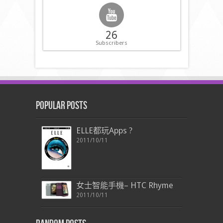
26
Subscribers
Popular Posts
ELLE都玩Apps ?
2011/10/11
女士智能手機– HTC Rhyme
2011/10/11