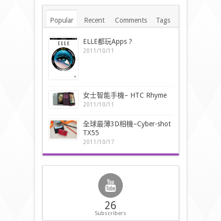
Popular
Recent
Comments
Tags
ELLE都玩Apps ?
2011/10/11
女士智能手機– HTC Rhyme
2011/10/11
全球最薄3D相機–Cyber-shot
TX55
2011/10/17
26
Subscribers