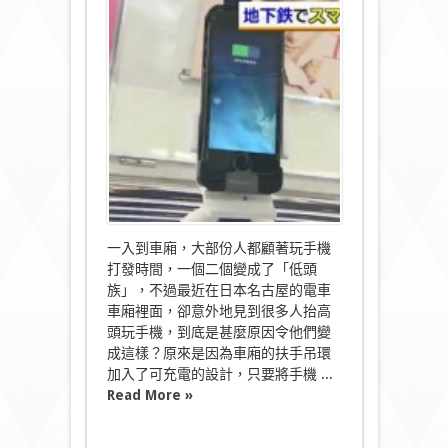
頭
玩
手
機！
日
本
車
廂
扶
手
吊
環
變
充
電
一入到車廂，大部份人都顧著玩手機
器〉
打發時間，一個二個變成了「低頭
中
族」，不過最近在日本名古屋的電車
車廂裡面，卻意外地見到很多人抬高
頭玩手機，到底是甚麼原因令他們變
成這樣？原來是因為車廂的扶手吊環
加入了可充電的設計，只要將手機 ...
Read More »