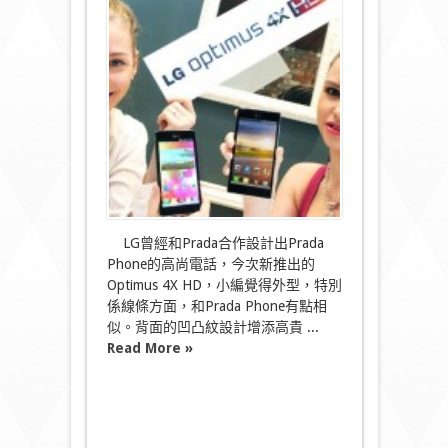
貴]
四
核
處
理
器‧
LG
Optimus
4X
HD〉
中
LG曾經和Prada合作設計出Prada
Phone的高尚電話，今次新推出的
Optimus 4X HD，小編覺得外型，特別
係線條方面，和Prada Phone有點相
似。背面的凹凸紋設計增添高貴 ...
Read More »