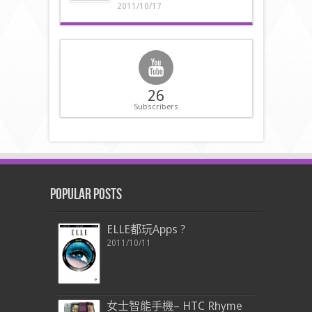
2011/10/17
26
Subscribers
Popular Posts
ELLE都玩Apps ?
2011/10/11
女士智能手機– HTC Rhyme