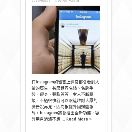
在
2016/08/01
留言功能已關閉
〈無
得
再
插
旗！
Instagram
出
過
濾
功
能
謝
絕
煩
人
廣
在Instagram的留言上經常都會看到大
告〉
量的廣告，甚麼世界名錶、名牌手
中
袋、瘦身、豐胸等等，令人不勝厭
煩，不過很快就可以跟這堆討人厭的
廣告說再見，因為根據外國媒體報
導，Instagram將會推出全新功能，容
許用戶過濾不想 ...
Read More »