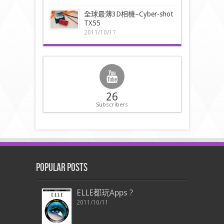
全球最薄3D相機–Cyber-shot
TX55
2011/10/17
26
Subscribers
Popular Posts
ELLE都玩Apps ?
2011/10/11