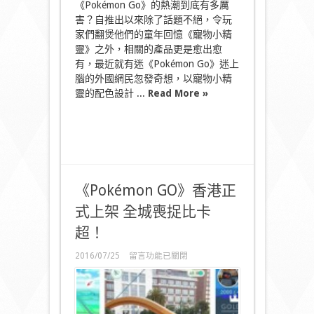
《Pokémon Go》的熱潮到底有多厲
精
害？自推出以來除了話題不絕，令玩
靈
家們翻煲他們的童年回憶《寵物小精
配
色
靈》之外，相關的產品更是愈出愈
波
有，最近就有迷《Pokémon Go》迷上
鞋〉
腦的外國網民忽發奇想，以寵物小精
中
靈的配色設計 ...
Read More »
《Pokémon GO》香港正
式上架 全城喪捉比卡
超！
在
2016/07/25
留言功能已關閉
〈《Pokémon
GO》
香
港