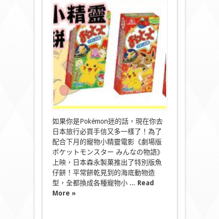
物
小
精
靈
推
出
限
量
版
造
型
魚
仔
餅〉
中
如果你是Pokémon迷的話，現在你去
日本旅行必買手信又多一樣了！為了
配合下月的寵物小精靈電影《劇場版
ポケットモンスター みんなの物語》
上映，日本森永製菓推出了特別版魚
仔餅！平常餅乾見到的海底動物造
型，全都換成各種寵物小 ...
Read
More »