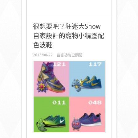
很想要吧？狂迷大Show
自家設計的寵物小精靈配
色波鞋
在
2016/08/22
留言功能已關閉
〈很
想
要
吧？
狂
迷
大
Show
自
家
設
計
的
寵
物
小