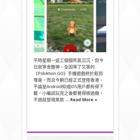
正
式
上
架
全
城
喪
捉
比
卡
超！〉
中
平時星期一返工個個死氣沉沉，但今
日就寧舍醒神，全因等了又等的
《Pokémon GO》手機遊戲終於殺到
埋身，而且今朝已經正式登陸香港，
不論是Android抑或iOS用戶都有得下
載，小編試玩完之後都覺得很過癮，
不過就發現某款 ...
Read More »