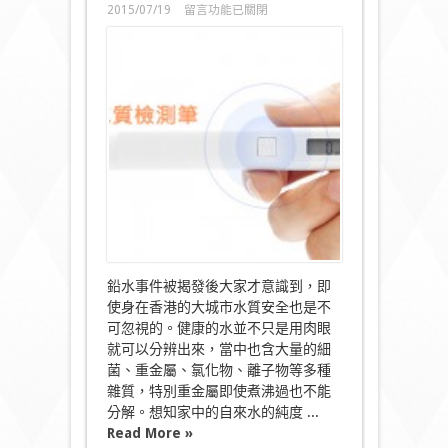
在
2015/07/19
留言功能已關閉
〈鉛
來
自
水
龍
頭
小
米
品
水
師
TDS
檢
測
筆〉
中
鉛水事件被揭發後大家才意識到，即
使身在香港的大城市水質安全也是不
可忽視的。健康的水並不只是用肉眼
就可以分辨出來，當中也含大量的細
菌、重金屬、氯化物、離子物等多種
雜質，特別重金屬即使煮沸過也不能
分解。想知家中的自來水的純度 ...
Read More »