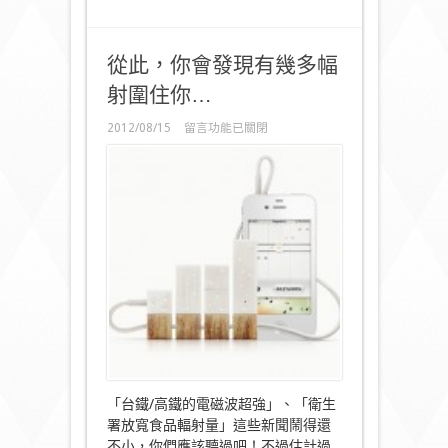
從此，你會發現有幾多幅
射圍住你…
在
2012/08/15
留言功能已關閉
〈從
此，
你
會
發
現
有
幾
多
幅
射
圍
住
你…〉
中
「台鐵/高鐵的電磁波超強」、「衛生
署放寬食品輻射量」這些新聞鬧得還
不小，你們應該聽過吧！不過估計過