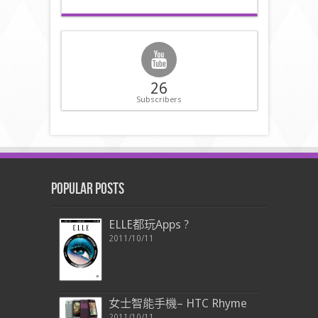
26
Subscribers
Popular Posts
ELLE都玩Apps ?
2011/10/11
女士智能手機– HTC Rhyme
2011/10/11