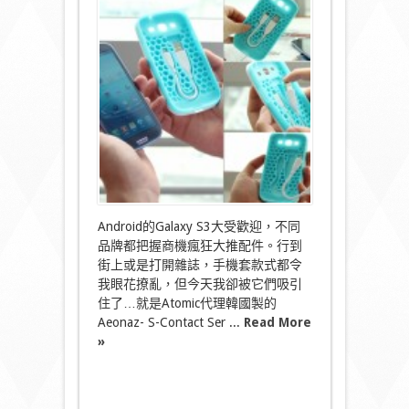
~
夜
光
保
護
套，
隨
套
仲
送
USB
線!!!!!〉
中
Android的Galaxy S3大受歡迎，不同
品牌都把握商機瘋狂大推配件。行到
街上或是打開雜誌，手機套款式都令
我眼花撩亂，但今天我卻被它們吸引
住了…就是Atomic代理韓國製的
Aeonaz- S-Contact Ser ...
Read More
»