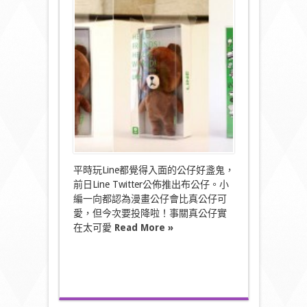
費
簡
訊
軟
體
<
Line
>
出
公
仔!!!〉
中
平時玩Line都覺得入面的公仔好盞鬼，
前日Line Twitter公佈推出布公仔。小
編一向都認為漫畫公仔會比真公仔可
愛，但今次要投降啦！事關真公仔實
在太可愛
Read More »