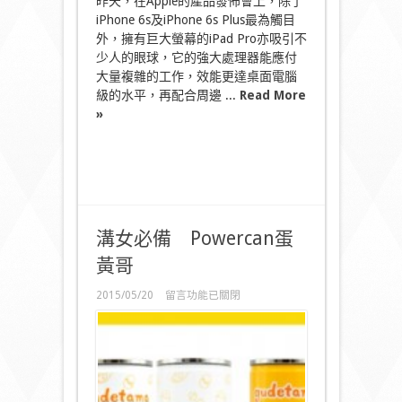
昨天，在Apple的產品發佈會上，除了
iPhone 6s及iPhone 6s Plus最為觸目
外，擁有巨大螢幕的iPad Pro亦吸引不
少人的眼球，它的強大處理器能應付
大量複雜的工作，效能更達桌面電腦
級的水平，再配合周邊 ...
Read More
»
溝女必備 Powercan蛋
黃哥
在
2015/05/20
留言功能已關閉
〈溝
女
必
備
Powercan
蛋
黃