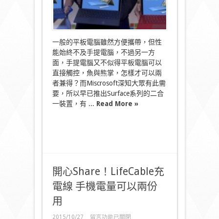
一〉
中
一般的平板電腦雖然方便攜帶，但性
能始終不及手提電腦，不過另一方
面，手提電腦又不似得平板電腦可以
直接觸控，魚與熊掌，怎樣才可以兩
者兼得？而Miscrosoft深知大眾有此需
要，所以早已推出Surface系列的二合
一裝置，有 ...
Read More »
開心Share！LifeCable充
電線 手機電量可以兩份
用
在
2015/10/27
留言功能已關閉