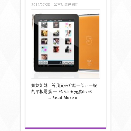
在
2012/07/28
留言功能已關閉
〈高
清
靚
爆
“芒”:
FNF.5
五
元
素
ifiveS
平
板
電
腦〉
中
姐妹姐妹，等我又來介紹一部非一般
的平板電腦 — FNF.5 五元素ifiveS
...
Read More »