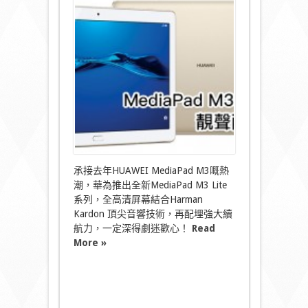
聲
配
靚
畫！
MediaPad
M3
Lite
10
煲
劇
首
選〉
中
承接去年HUAWEI MediaPad M3嘅熱
潮，華為推出全新MediaPad M3 Lite
系列，全高清屏幕結合Harman
Kardon 頂尖音響技術，再配埋強大續
航力，一定深得劇迷歡心！
Read
More »