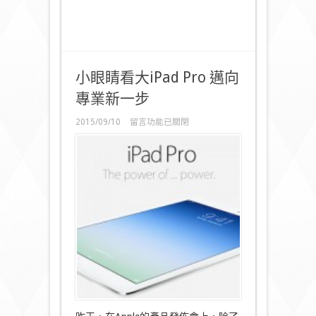
小眼睛看大iPad Pro 邁向
專業新一步
在
2015/09/10
留言功能已關閉
〈小
眼
睛
看
大
iPad
Pro
邁
向
專
業
新
一
步〉
中