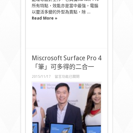
所有特點，效能亦是當中最強，電腦
以靈活多變的外型為賣點，除 ...
Read More »
Miscrosoft Surface Pro 4
「筆」可多得的二合一
在
2015/11/17
留言功能已關閉
〈Miscrosoft
Surface
Pro
4
「筆」
可
多
得
的
二
合