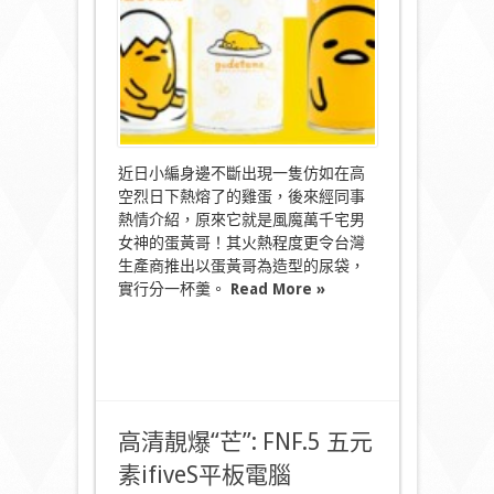
哥〉
中
近日小編身邊不斷出現一隻仿如在高
空烈日下熱熔了的雞蛋，後來經同事
熱情介紹，原來它就是風魔萬千宅男
女神的蛋黃哥！其火熱程度更令台灣
生產商推出以蛋黃哥為造型的尿袋，
實行分一杯羹。
Read More »
高清靚爆“芒”: FNF.5 五元
素ifiveS平板電腦