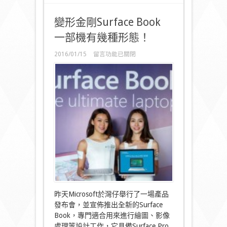
變形金剛Surface Book
一部機有幾種形態！
在
2016/01/15
留言功能已關閉
〈變
形
金
剛
Surface
Book
一
部
機
有
幾
種
形
態！〉
中
昨天Microsoft於灣仔舉行了一場產品
發布會，並宣佈推出全新的Surface
Book，專門適合用來進行繪圖、影像
處理等設計工作，它具備Surface Pro