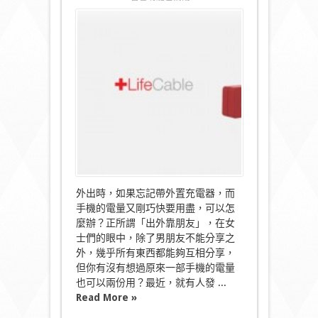
〈開
心
Share！
LifeCable
充
電
線
手
機
電
量
可
以
兩
份
用〉
外出時，如果忘記帶外置充電器，而
中
手機的電量又剛巧快要用盡，可以怎
麼辦？正所謂「出外靠朋友」，在女
士們的眼中，除了男朋友不能分享之
外，幾乎所有東西都能夠互相分享，
但你有沒有想過原來一部手機的電量
也可以兩份用？最近，就有人發 ...
Read More »