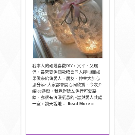
吹”
可
愛
風”〉
中
我本人的確幾喜歡DIY，又平、又環
保、最緊要係個款唔會同人撞!!!!而如
果做來給俾愛人、朋友，仲會大加心
思分添~大家都會開心同欣賞。今次介
紹lee盞橙，我覺得除左係行可愛路
線，亦很有浪漫氣息的~當與愛人共處
一室，談天說地 ...
Read More »