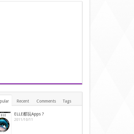
pular
Recent
Comments
Tags
ELLE都玩Apps ?
2011/10/11