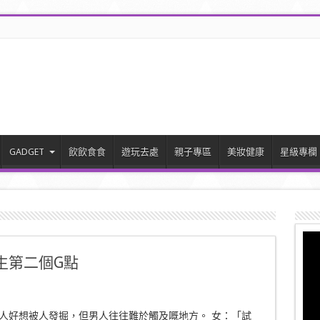
GADGET
飲飲食食
遊玩去處
親子專區
美妝健康
星級專欄
生第二個G點
人好想被人發掘，但男人往往難於觸及嘅地方。 女：「試