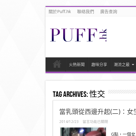
關於Puff.hk
聯絡我們
廣告查詢
火熱新聞
趣味分享
潮流之最
Tag Archives:
性交
當乳頭從西邊升起(二)：女
在
2014/12/23
留言功能已關閉
〈當
乳
G點，一個女