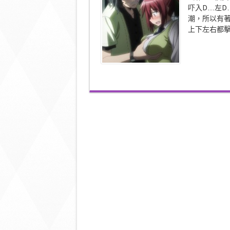
頭
吓入D…左D
從
潮，所以有
西
邊
上下左右都擊不
升
起
(二)：
女
生
第
二
個
G
點〉
中