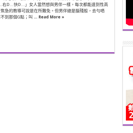
…右D…快D…」女人當然想與男伴一樣，每次都能達到性高
著焦急的教導可說是在所難免。但男伴總是腦殘般，去勻哂
到那個G點；叫 ...
Read More »