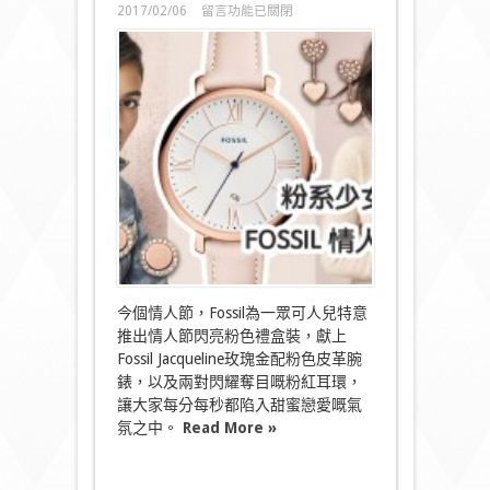
在
2017/02/06
留言功能已關閉
〈粉
系
少
女
大
愛！
Fossil
情
人
節
禮
盒〉
中
今個情人節，Fossil為一眾可人兒特意
推出情人節閃亮粉色禮盒裝，獻上
Fossil Jacqueline玫瑰金配粉色皮革腕
錶，以及兩對閃耀奪目嘅粉紅耳環，
讓大家每分每秒都陷入甜蜜戀愛嘅氣
氛之中。
Read More »