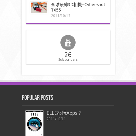
全球最薄3D相機–Cyber-shot
TX55
2011/10/17
26
Subscribers
Popular Posts
ELLE都玩Apps ?
2011/10/11