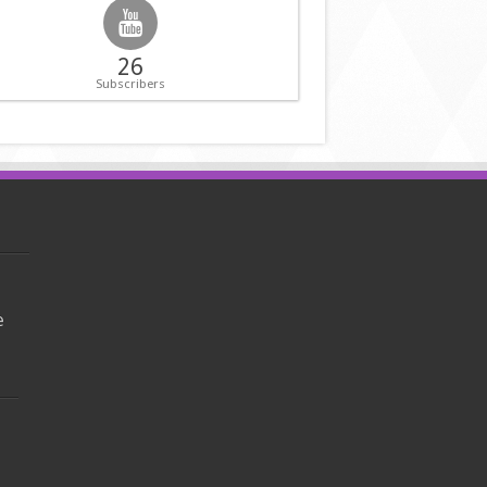
26
Subscribers
e