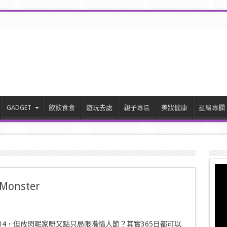
GADGET
飲飲食食
遊玩去處
親子專區
美妝健康
星級專欄
onster
14，但放閃呢家嘢又點只局限喺情人節？其實365日都可以