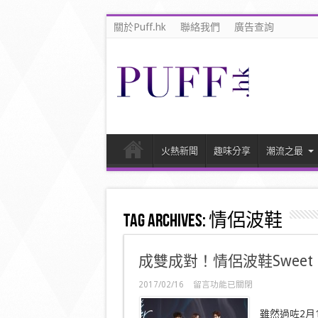
關於Puff.hk
聯絡我們
廣告查詢
火熱新聞
趣味分享
潮流之最
Tag Archives:
情侶波鞋
成雙成對！情侶波鞋Sweet M
在
2017/02/16
留言功能已關閉
〈成
雙
雖然過咗2月