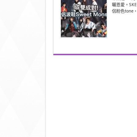
成
曬恩愛。SKEC
對！
侶粉色ton
情
侶
波
鞋
Sweet
Monster〉
中