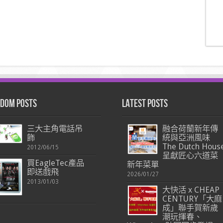
dom Posts
Latest Posts
三大主角電話吊
融合荷蘭新年傳
飾
統與亞洲風味
The Dutch Hous
2012/06/15
呈獻匠心六道菜
買EagleTec產品
新年菜單
即送戲飛
2026/01/27
2013/01/03
大快活 x CHEAP
CENTURY「大麻
成」聯手賀新歲
潮玩揮春、