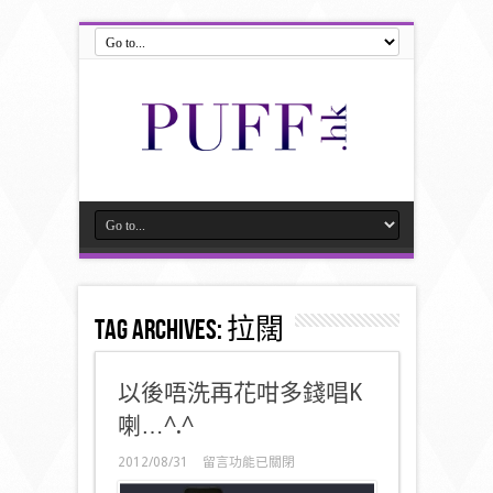
Tag Archives:
拉闊
以後唔洗再花咁多錢唱K
喇…^.^
在
2012/08/31
留言功能已關閉
〈以