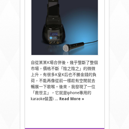
後
唔
洗
再
花
咁
多
錢
唱
K
喇…
^.^〉
中
自從某某K場合併後，幾乎壟斷了整個
市場，價格不斷「陰之陰之」的微微
上升，有很多K皇K后也不勝金錢的負
荷，不能再像從前一樣趁有空閒就去
暢展一下歌喉。後來，我發現了一位
「救世主」，它就是iphone專用的
karaoke裝置i ...
Read More »