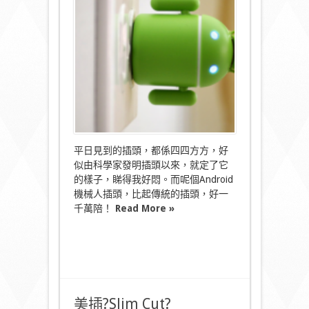
人
USB
叉
電〉
中
平日見到的插頭，都係四四方方，好
似由科學家發明插頭以來，就定了它
的樣子，睇得我好悶。而呢個Android
機械人插頭，比起傳統的插頭，好一
千萬陪！
Read More »
美插?Slim Cut?