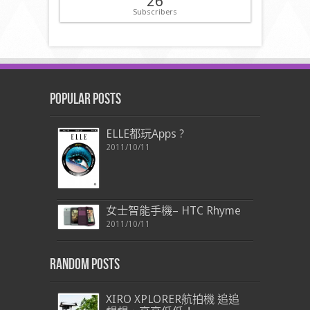
26
Subscribers
Popular Posts
ELLE都玩Apps ?
2011/10/11
女士智能手機– HTC Rhyme
2011/10/11
Random Posts
XIRO XPLORER航拍機 追追