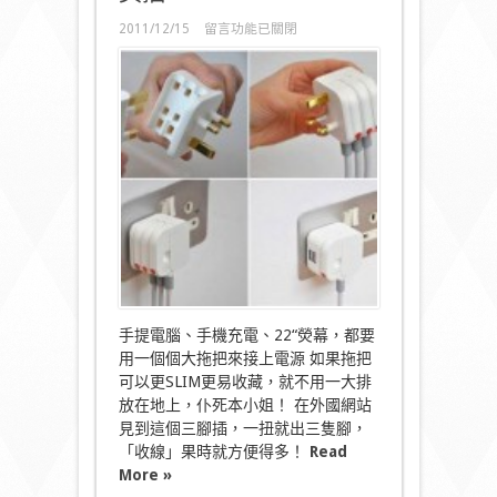
在
2011/12/15
留言功能已關閉
〈美
插?
Slim
Cut?〉
中
手提電腦、手機充電、22“熒幕，都要
用一個個大拖把來接上電源 如果拖把
可以更SLIM更易收藏，就不用一大排
放在地上，仆死本小姐！ 在外國網站
見到這個三腳插，一扭就出三隻腳，
「收線」果時就方便得多！
Read
More »