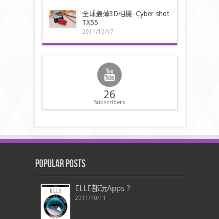
全球最薄3D相機–Cyber-shot
TX55
2011/10/17
26
Subscribers
Popular Posts
ELLE都玩Apps ?
2011/10/11