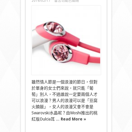
在
2016/02/17
留言功能已關閉
〈Swarovski
版
桃
紅
Dulcia
耳
機
單
身
女
都
可
以
「放
閃」！〉
中
雖然情人節是一個浪漫的節日，但對
於單身的女士們來說，就只能「葡
萄」別人，不過誰說一定要兩個人才
可以浪漫？男人的浪漫可以是「豆腐
火腩飯」，女人的浪漫又會不會是
Swarovski水晶呢？由Moshi推出的桃
紅版Dulcia耳 ...
Read More »