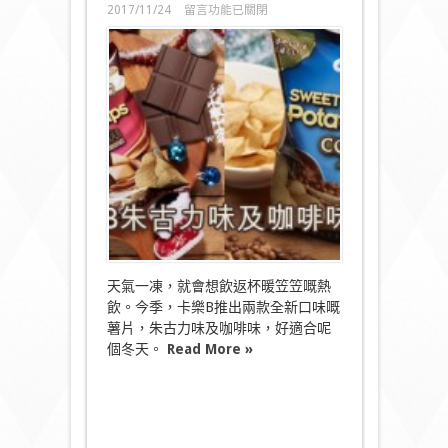
在
2017/11/24
留言功能已關閉
〈新
登
場！
卡
樂
B
朱
古
力
味
及
咖
啡
味
薯
片〉
天氣一凍，就會想飲返杯暖笠笠嘅熱
中
飲。今季，卡樂B推出兩款全新口味嘅
薯片，朱古力味及咖啡味，好適合呢
個冬天。
Read More »