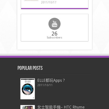
2011/10/17
26
Subscribers
Popular Posts
ELLE都玩Apps ?
2011/10/11
女士智能手機– HTC Rhyme