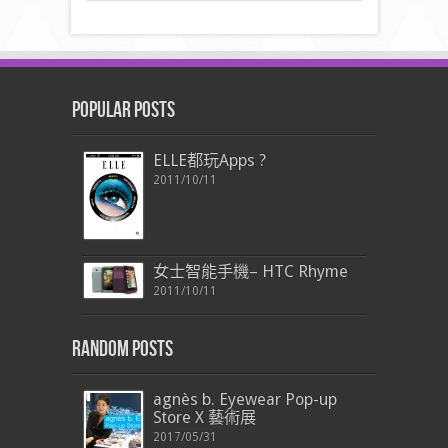
Popular Posts
ELLE都玩Apps ?
2011/10/11
女士智能手機– HTC Rhyme
2011/10/11
Random Posts
agnès b. Eyewear Pop-up
Store X 藝術展
2017/05/31