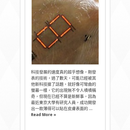
薄
LED
顯
示
屏
貼
上
手
似
第
二
層
皮
膚！〉
中
科技發展的速度真的超乎想像，剛發
表的技術，過了數天，可能已經被其
他新科技搶了話題，就好像可彎曲的
螢幕一樣，它的出現無不令人嘖嘖稱
奇，但現在已經不算是新鮮事，因為
最近東京大學有研究人員，成功開發
出一款薄得可以貼在皮膚表面的 ...
Read More »