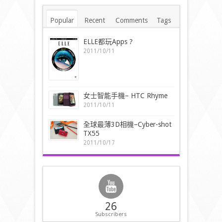
Popular
Recent
Comments
Tags
ELLE都玩Apps ?
2011/10/11
女士智能手機– HTC Rhyme
2011/10/11
全球最薄3D相機–Cyber-shot
TX55
2011/10/17
26
Subscribers