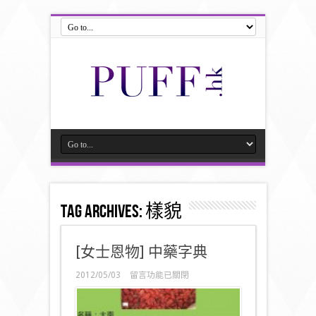
Tag Archives:
樣貌
[女士恩物] 中藥字典
在
2012/05/03
留言功能已關閉
〈[女
士
恩