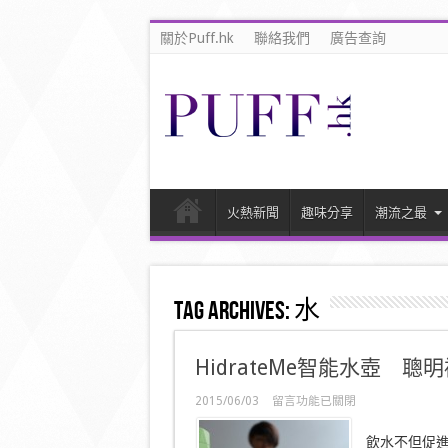
關於Puff.hk
聯絡我們
廣告查詢
火熱新聞
趣味分享
潮流之最
Tag Archives:
水
HidrateMe智能水壺 聰
在
2015/06/03
留言功能已關閉
〈HidrateMe
智
飲水不但促