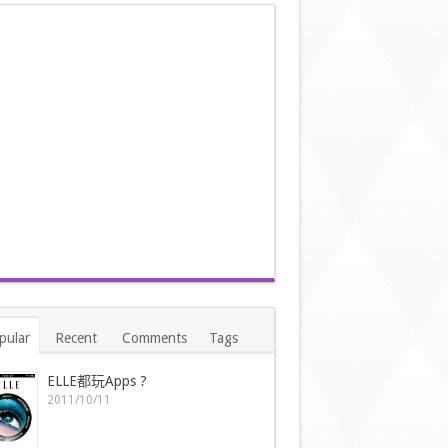
pular
Recent
Comments
Tags
ELLE都玩Apps ?
2011/10/11