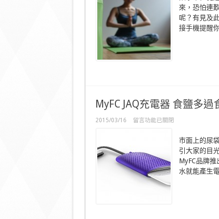
能
來，恐怕連
水
呢？有見及此
壺
聰
接手機提醒你飲
明
補
水〉
中
MyFC JAQ充電器 食鹽多過
在
2015/03/16
留言功能已關閉
〈MyFC
JAQ
市面上的尿
充
引大家的目
電
器
MyFC品牌
食
水就能產生電
鹽
多
過
食
電〉
中