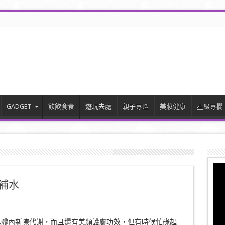
GADGET
飲飲食食
遊玩去處
親子專區
美妝健康
星級專欄
明補水
進體內新陳代謝，而且還有美顏護膚功效，但有時候忙碌起