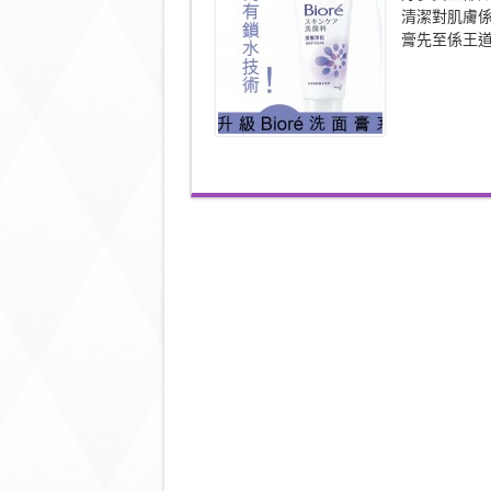
鎖
清潔對肌膚
水
膏先至係王
技
術！
新
升
級
Bioré
洗
面
膏
系
列〉
中