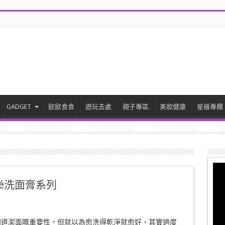
GADGET
飲飲食食
遊玩去處
親子專區
美妝健康
星級專欄
ré洗面膏系列
知道潔面嘅重要性，但就以為愈洗得乾淨就愈好，其實過度