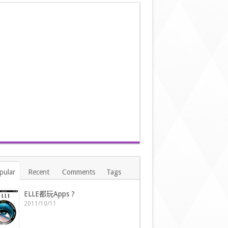
pular
Recent
Comments
Tags
ELLE都玩Apps ?
2011/10/11