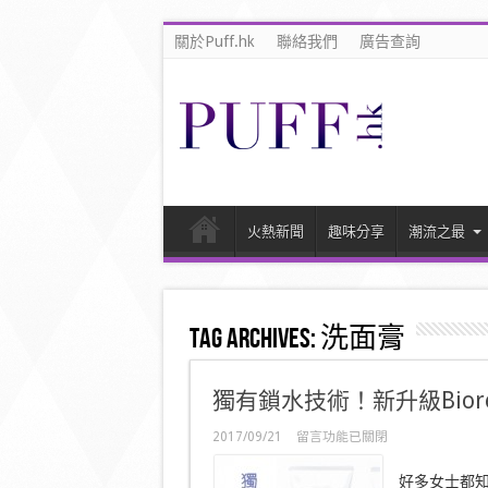
關於Puff.hk
聯絡我們
廣告查詢
火熱新聞
趣味分享
潮流之最
Tag Archives:
洗面膏
獨有鎖水技術！新升級Bio
在
2017/09/21
留言功能已關閉
〈獨
有
好多女士都