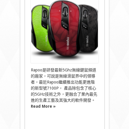
人
口
味
5Ghz
無
線
滑
鼠
—
Rapoo
7100P〉
中
Rapoo是研發最新5Ghz無線鍵鼠頻道
的廠家，可說是無線滑鼠界中的領導
者，最近Rapoo繼續推出功能更進階
的新型號7100P， 產品除包含了核心
的5GHz技術之外，更融合了業內最先
進的生產工藝及其強大的軟件開發。
Read More »