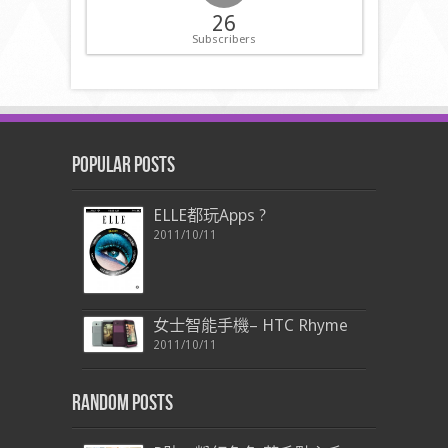
26
Subscribers
Popular Posts
ELLE都玩Apps ?
2011/10/11
女士智能手機– HTC Rhyme
2011/10/11
Random Posts