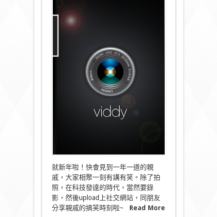
合
社
交
網
絡
於
一
身
─
Viddy〉
中
就新年啦！快會見到一年一道的親
戚，大家相聚一刻有講有笑。除了拍
照，在科技發達的時代，當然要錄
影，然後upload上社交網站，同朋友
分享親戚的搞笑時刻啦~
Read More