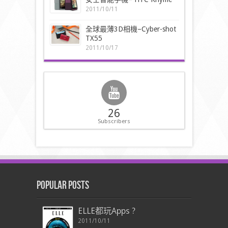
2011/10/11
全球最薄3D相機–Cyber-shot
TX55
2011/10/17
26
Subscribers
Popular Posts
ELLE都玩Apps ?
2011/10/11