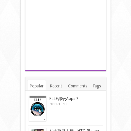
Popular
Recent
Comments
Tags
ELLE都玩Apps ?
2011/10/11
女士智能手機– HTC Rhyme