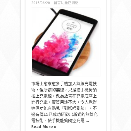
在
2016/06/20
留言功能已關閉
〈隔
空
充
電
成
事
實？
LG
研
發
出
磁
共
振
充
電
市場上愈來愈多手機加入無線充電技
技
術，但所謂的無線，只是指手機毋須
術〉
插上充電線，改為放置在充電底座上
中
進行充電，實質用途不大，令人覺得
這個功能有點兒「到喉唔到肺」。不
過有傳LG已成功研發出新式的無線充
電技術，使手機能夠隔空充電 ...
Read More »