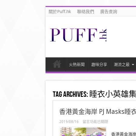
關於Puff.hk
聯絡我們
廣告查詢
火熱新聞
趣味分享
潮流之最
Tag Archives:
睡衣小英雄集
香港黃金海岸 PJ Masks
在
2019/08/16
留言功能已關閉
〈香
港
香港黃金海岸 