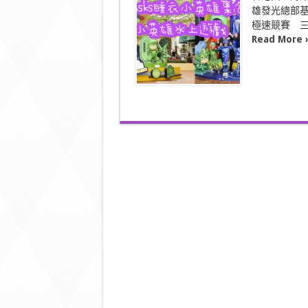
黃
雄發光總部基
金
極速競賽 三大
海
岸 PJ
Read More 
Masks
睡
衣
小
英
雄
集
合〉
中