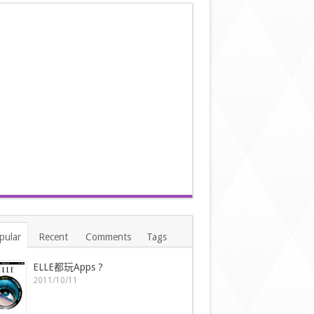
pular
Recent
Comments
Tags
ELLE都玩Apps ?
2011/10/11