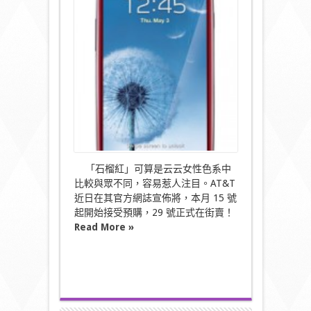
士‧
獨
家
發
售‧
石
榴
紅
Galaxy
S3〉
中
「石榴紅」可算是云云女性色系中
比較與眾不同，容易惹人注目。AT&T
近日在其官方網誌宣佈將，本月 15 號
起開始接受預購，29 號正式在街賣！
Read More »