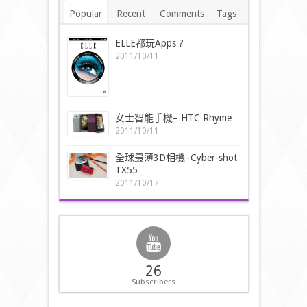
Popular
Recent
Comments
Tags
ELLE都玩Apps ?
2011/10/11
女士智能手機– HTC Rhyme
2011/10/11
全球最薄3D相機–Cyber-shot
TX55
2011/10/17
26
Subscribers