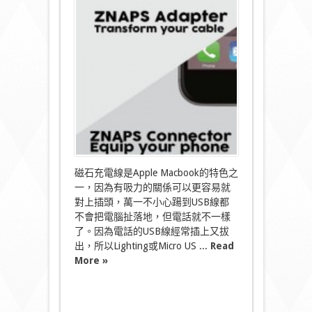
石
充
電
USB
線
電
話
不
再
被
墜
落〉
中
磁石充電線是Apple Macbook的特色之
一，因為有吸力的關係可以更容易就
對上插頭，萬一不小心踼到USB線都
不會把電腦扯落地，但電話就不一樣
了。因為電話的USB線經常插上又拔
出，所以Lighting或Micro US ...
Read
More »