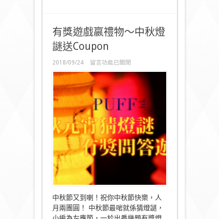
有獎遊戲嬴禮物～中秋燈
謎送Coupon
在
2018/09/24
留言功能已關閉
〈有
獎
遊
戲
嬴
禮
物
～
中
秋
燈
謎
送
Coupon〉
中
中秋節又到喇！祝你中秋節快樂，人
月兩團圓！ 中秋節最啱就係猜燈謎，
小編為左應節，一於出番幾題有獎燈