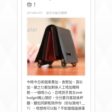
你！
在
2014/01/07
留言功能已關閉
〈戰
勝
唔
到
自
己
買
野
嘅
魔
鬼？
Living
Wallet
幫
幫
你！〉
今時今日呢個車費加、食野加、買衫
中
加、總之乜都加剩係人工唔加嘅時
勢，一個唔小心、忍唔到手買左over
budget嘅心頭好，分分要月尾就係杯
麵、麵包同餅乾陪伴你（好似我咁T﹏
T），唔想咁可以點？不如搵個識搞事