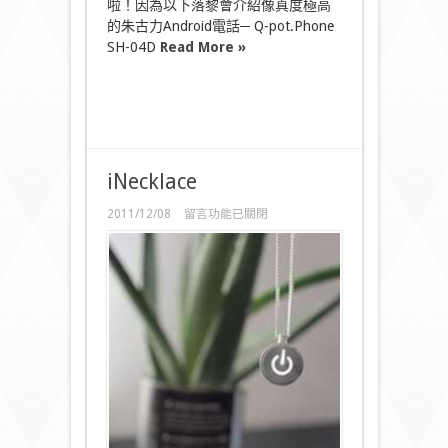
啦！因為以下落黎會介紹像真度極高
的朱古力Android電話─ Q-pot.Phone
SH-04D
Read More »
iNecklace
在
2011/12/08
留言功能已關閉
〈iNecklace〉
中