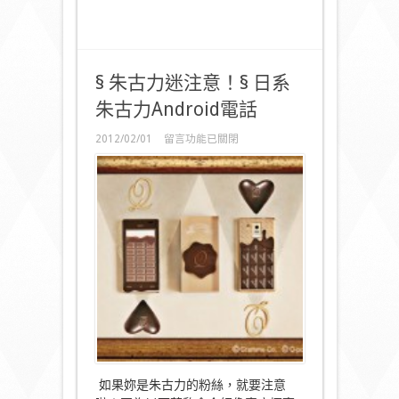
§ 朱古力迷注意！§ 日系
朱古力Android電話
在
2012/02/01
留言功能已關閉
〈§
朱
古
力
迷
注
意！
§
日
系
朱
古
力
Android
電
話〉
如果妳是朱古力的粉絲，就要注意
中