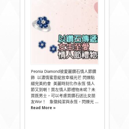
生
至
愛
情
人
節
禮
物
推
介〉
中
Peonia Diamond彼愛麗鑽石情人節鑽
飾 以濃情蜜意綻放幸福光芒 閃爍點
綴完美約會 美麗時刻化作永恆 情人
節又到喇！買左情人節禮物未呢？未
買既男士，可以考慮買鑽石送比女朋
友Wor！ 象徵純潔與永恆，閃爍光 ...
Read More »