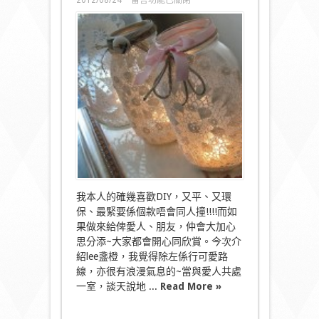
2012/08/24
留言功能已關閉
〈今
天
轉
吹”
可
愛
風”〉
中
我本人的確幾喜歡DIY，又平、又環
保、最緊要係個款唔會同人撞!!!!而如
果做來給俾愛人、朋友，仲會大加心
思分添~大家都會開心同欣賞。今次介
紹lee盞橙，我覺得除左係行可愛路
線，亦很有浪漫氣息的~當與愛人共處
一室，談天說地 ...
Read More »