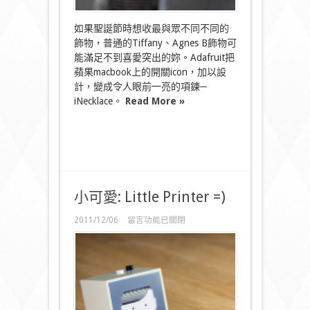
如果聖誕節時想收最與眾不同不同的
飾物，普通的Tiffany、Agnes B飾物可
能滿足不到喜愛突出的妳。Adafruit把
蘋果macbook上的開關icon，加以設
計，變成令人眼前一亮的項鍊─
iNecklace。
Read More »
小可愛: Little Printer =)
在
2011/12/06
留言功能已關閉
〈小
可
愛:
Little
Printer
=)〉
中