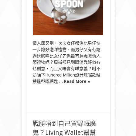
暗
示
另
一
半
減
肥
而
不
情人節又到，次次女仔都係比男仔快
失
一步諗好送咩禮物，而男仔又有冇諗
霸
過送啲咩比女仔先係最有意義嘅情人
氣？
節禮物呢？周街都見到嘅湯匙好似冇
鋼
製
乜創意，而且又唔會有咩意義？咁不
骷
妨睇下Hundred Million設計嘅呢款骷
髏
髏造型嘅糖匙 ...
Read More »
糖
匙！〉
中
戰勝唔到自己買野嘅魔
鬼？Living Wallet幫幫