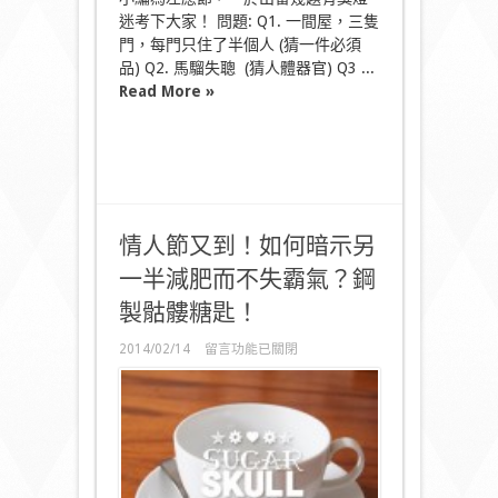
迷考下大家！ 問題: Q1. 一間屋，三隻
門，每門只住了半個人 (猜一件必須
品) Q2. 馬騮失聰 (猜人體器官) Q3 ...
Read More »
情人節又到！如何暗示另
一半減肥而不失霸氣？鋼
製骷髏糖匙！
在
2014/02/14
留言功能已關閉
〈情
人
節
又
到！
如
何