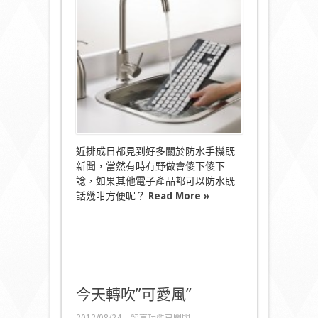
澡
的
鍵
盤？〉
中
近排成日都見到好多關於防水手機既
新聞，當然有時冇野做會傻下傻下
諗，如果其他電子產品都可以防水既
話幾咁方便呢？
Read More »
今天轉吹”可愛風”
在