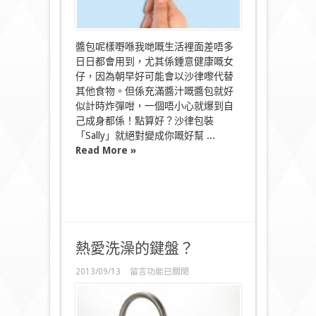
唔
怕
整
污
醬包呢樣嘢喺我哋嘅生活裡面差唔多
糟
日日都會用到，尤其係鍾意健康嘅女
衫！〉
仔，因為朝早好可能會以沙律嚟代替
中
其他食物。但係充滿醬汁嘅醬包就好
似計時炸彈咁，一個唔小心就爆到自
己成身都係！點算好？沙律包裝
「Sally」就絕對變成你嘅好幫 ...
Read More »
熱愛洗澡的鍵盤？
在
2013/09/13
留言功能已關閉
〈熱
愛
洗