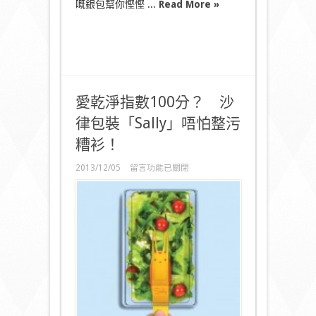
嘅銀包幫你慳慳 ...
Read More »
愛乾淨指數100分？ 沙
律包裝「Sally」唔怕整污
糟衫！
在
2013/12/05
留言功能已關閉
〈愛
乾
淨
指
數
100
分？
沙
律
包
裝
「Sally」