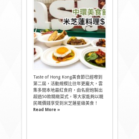
環
美
食
節
米
芝
蓮
料
理
$50
起〉
中
Taste of Hong Kong美食節已經嚟到
第二屆，活動規模比往年更龐大，雲
集多間本地最紅食府，由名廚炮製出
超過50款精緻菜式，等大家能夠以親
民嘅價錢享受到米芝蓮星級美食！
Read More »