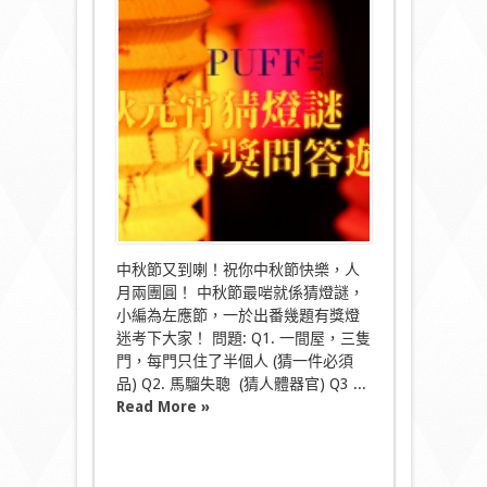
獎
遊
戲
嬴
禮
物
～
中
秋
燈
謎
送
Coupon〉
中
中秋節又到喇！祝你中秋節快樂，人
月兩團圓！ 中秋節最啱就係猜燈謎，
小編為左應節，一於出番幾題有獎燈
迷考下大家！ 問題: Q1. 一間屋，三隻
門，每門只住了半個人 (猜一件必須
品) Q2. 馬騮失聰 (猜人體器官) Q3 ...
Read More »