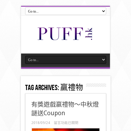
Tag Archives:
羸禮物
有獎遊戲嬴禮物～中秋燈
謎送Coupon
在
2018/09/24
留言功能已關閉
〈有