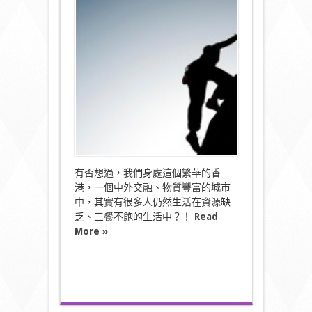
所
謂
「施
比
受
更
有
福」！〉
中
有否想過，我們身處這個繁華的香
港，一個中外交融、物質豐富的城市
中，其實有很多人仍然生活在資源缺
乏、三餐不飽的生活中？！
Read
More »