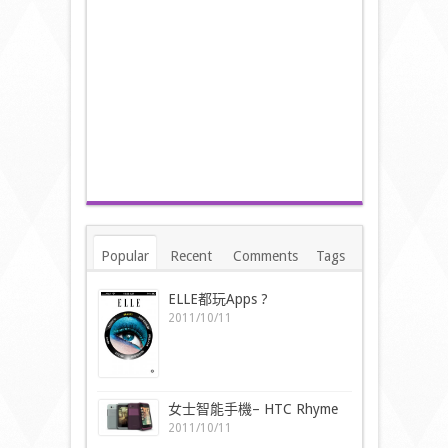
Popular
Recent
Comments
Tags
ELLE都玩Apps ?
2011/10/11
女士智能手機– HTC Rhyme
2011/10/11