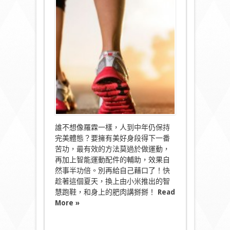
換
上
小
米
智
慧
慢
跑
鞋
跑
向
成
「魔」
之
路〉
誰不想像羅霖一樣，人到中年仍保持
中
完美體態？要擁有美好身段得下一番
苦功，最有效的方法莫過於做運動，
再加上智能運動配件的輔助，效果自
然事半功倍。別再給自己藉口了！快
趁著這個夏天，換上由小米推出的智
慧跑鞋，和身上的肥肉講掰掰！
Read
More »