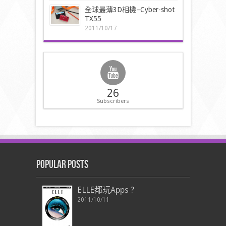
全球最薄3D相機–Cyber-shot
TX55
2011/10/17
26
Subscribers
Popular Posts
ELLE都玩Apps ?
2011/10/11