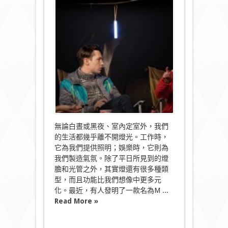
智
能
LED
燈
集
多
功
能
於
一
身〉
中
無論白晝或黑夜、室內定室外，我們
的生活都幾乎離不開燈光。工作時，
它為我們提供照明；娛樂時，它則為
我們製造氣氛。除了平日所見到的燈
膽和光管之外，其實燈還有很多種類
型，而且功能比我們想像中更多元
化。最近，有人發明了一款名為M ...
Read More »