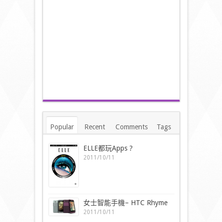
Popular
Recent
Comments
Tags
ELLE都玩Apps ?
2011/10/11
女士智能手機– HTC Rhyme
2011/10/11