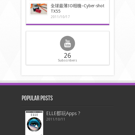
全球最薄3D相機–Cyber-shot
TX55
2011/10/17
26
Subscribers
Popular Posts
ELLE都玩Apps ?
2011/10/11