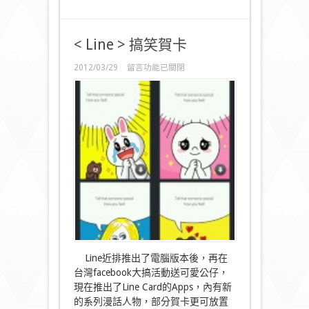
< Line > 搞笑賀卡
在
2012/03/29
留言功能已關閉
〈<
Line
>
搞
笑
賀
卡〉
中
Line近排推出了電腦版本後，再在
台灣facebook大搞活動送可愛公仔，
現在推出了Line Card的Apps，內有新
的系列漫話人物，部分賀卡更可放置