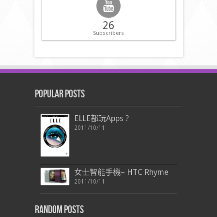
26
Subscribers
Popular Posts
ELLE都玩Apps ?
2011/10/11
女士智能手機– HTC Rhyme
2011/10/11
Random Posts