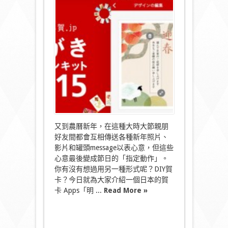
大
撈
過
界
日
本
直
送
賀
卡〉
中
又到農曆新年，在這種大時大節親朋
好友間都會互相傳送各種新年照片、
影片和罐頭message以表心意，但這些
心意最後變成節日的「指定動作」。
你有沒有想過用另一種形式呢？DIY賀
卡？今日就為大家介紹一個日本的賀
卡 Apps「明 ...
Read More »