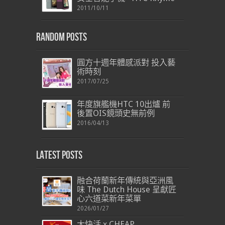
2011/10/11
Random Posts
圓方十週年體感派對 投入藝
術時刻
2017/07/25
年度旗艦機HTC 10出爐 前
後置OIS鏡頭史無前例
2016/04/13
Latest Posts
融合荷蘭新年傳統與亞洲風
味 The Dutch House 呈獻匠
心六道菜新年菜單
2026/01/27
大快活 x CHEAP