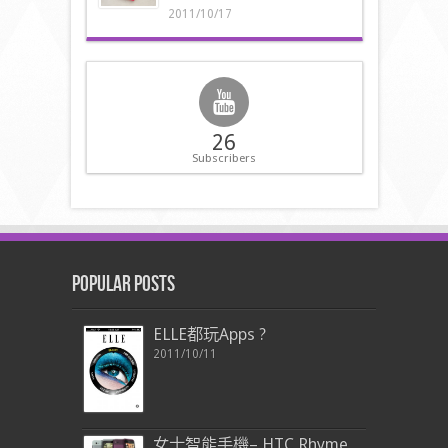
2011/10/17
26
Subscribers
Popular Posts
ELLE都玩Apps ?
2011/10/11
女士智能手機– HTC Rhyme