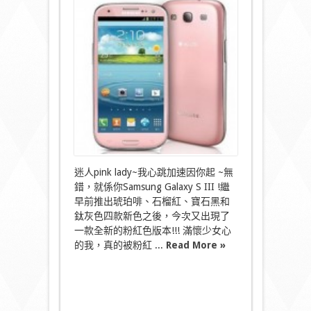
人
pink
lady!
粉
紅
GS3
韓
國
限
定〉
中
迷人pink lady~我心跳加速因你起 ~無
錯，就係你Samsung Galaxy S III !繼
早前推出琥珀啡、石榴紅、寶石黑和
鈦灰色四款新色之後，今次又出現了
一款全新的粉紅色版本!!! 滿懷少女心
的我，真的被粉紅 ...
Read More »