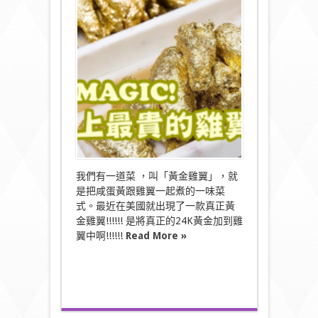
球
最
昂
貴
的
「24K
黃
金
雞
翼
」〉
中
我們有一道菜 ，叫「黃金雞翼」，就
是把咸蛋黃跟雞翼一起煮的一味菜
式。最近在美國就出現了一款真正黃
金雞翼!!!!!! 是將真正的24K黃金加到雞
翼中啊!!!!!!
Read More »