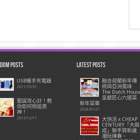
dom Posts
Latest Posts
USB暖手充電器
融合荷蘭新年傳
統與亞洲風味
2011/10/31
The Dutch Hous
呈獻匠心六道菜
聖誕攻心計！教
新年菜單
你如何倒追男
2026/01/27
神！
2015/12/17
大快活 x CHEAP
CENTURY「大麻
成」聯手賀新歲
潮玩揮春、