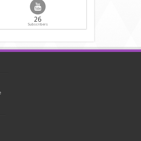
26
Subscribers
e