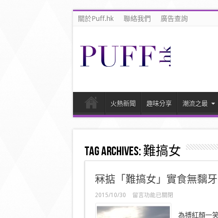
關於Puff.hk
聯絡我們
廣告查詢
火熱新聞
趣味分享
潮流之最
Tag Archives:
難搞女
冧掂「難搞女」實食無黐牙【
在
2015/10/30
留言功能已關閉
〈冧
掂
為搏紅顏一