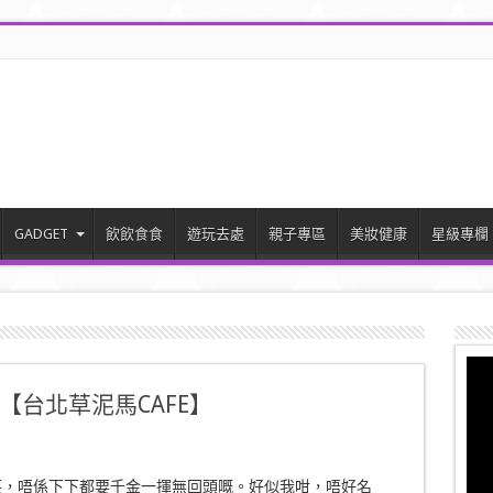
GADGET
飲飲食食
遊玩去處
親子專區
美妝健康
星級專欄
台北草泥馬CAFE】
笑，唔係下下都要千金一揮無回頭嘅。好似我咁，唔好名