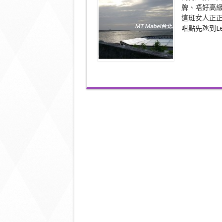
「難
牌、唔好高
搞
這班女人正
女」
實
咁點先氹到L
食
無
黐
牙
【台
北
草
泥
馬
CAFE】〉
中